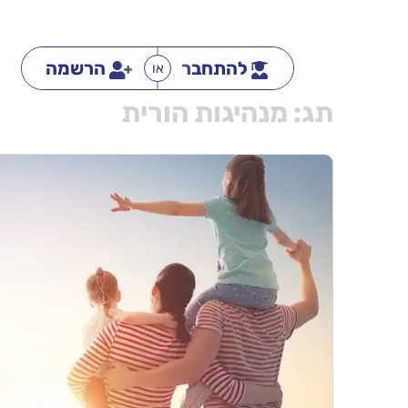
להתחבר
הרשמה
או
תג:
מנהיגות הורית