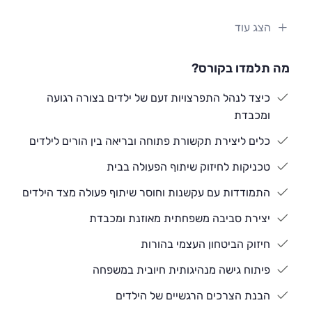
לשתף פעולה?
הצג עוד
כהורים, כולנו חווינו רגעים של תסכול ובלבול מול התנהגות
ילדינו. זה לא חייב להיות כך! אם אתם מחפשים דרך חדשה
מה תלמדו בקורס?
להבין את הילדים שלכם, לשפר את התקשורת בבית ולהפוך
למנהיגים משפחתיים חיוביים ומועילים – הדרכה הורית
כיצד לנהל התפרצויות זעם של ילדים בצורה רגועה
בשיטת PALS היא הפתרון המושלם עבורכם.
ומכבדת
כלים ליצירת תקשורת פתוחה ובריאה בין הורים לילדים
שיטת PALS מציעה גישה חדשנית ומוכחת שמבוססת על
טכניקות לחיזוק שיתוף הפעולה בבית
ניסיון של מעל ל-20 שנה בעבודה עם ילדים ומשפחות.
הדרכה הורית זו תעניק לכם כלים מעשיים להתמודדות עם
התמודדות עם עקשנות וחוסר שיתוף פעולה מצד הילדים
מצבים מאתגרים כמו מריבות בין אחים, התפרצויות זעם,
יצירת סביבה משפחתית מאוזנת ומכבדת
עקשנות וחוסר שיתוף פעולה. במהלך הקורס, תלמדו איך
להתמודד בצורה רגועה, מכבדת וברורה, כדי ליצור סביבה
חיזוק הביטחון העצמי בהורות
משפחתית שלווה ומאוזנת.
פיתוח גישה מנהיגותית חיובית במשפחה
הדרכה הורית בשיטת PALS אינה רק למידה על
הבנת הצרכים הרגשיים של הילדים