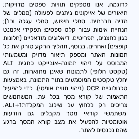
לדוגמה, אנו מספקים תוויות טפסים מדויקות;
תיאורים של אייקונים ניתנים לפעולה (סמלים של
מדיה חברתית, סמלי חיפוש, סמלי עגלה וכו');
הנחיית אימות עבור קלט טפסים; תפקידי אלמנט
כגון לחצנים, תפריטים, דיאלוגים מודאליים (חלונות
קופצים) ואחרים. בנוסף, תהליך הרקע סורק את כל
תמונות האתר ומספק תיאור מדויק ומשמעותי
המבוסס על זיהוי תמונה-אובייקט כתגית ALT
(טקסט חלופי) לתמונות שאינן מתוארות. זה גם
יחלץ טקסטים המוטמעים בתוך התמונה, באמצעות
טכנולוגיית OCR (זיהוי תווים אופטי). כדי להפעיל
התאמות של קורא מסך בכל עת, המשתמשים
צריכים רק ללחוץ על שילוב המקלדתALT+1.
משתמשי קוראי מסך מקבלים גם הודעות
אוטומטיות להפעיל את מצב קורא המסך ברגע
שהם נכנסים לאתר.