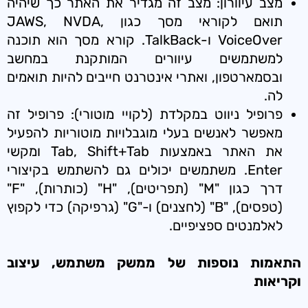
מצב עיוורון: מצב זה מגדיר את האתר כך שיהיה
תואם לקוראי מסך כגון JAWS, NVDA,
VoiceOver ו-TalkBack. קורא מסך הוא תוכנה
למשתמשים עיוורים המותקנת במחשב
ובסמארטפון, ואתרי אינטרנט חייבים להיות תואמים
לה.
פרופיל ניווט במקלדת (לקויי מוטורי): פרופיל זה
מאפשר לאנשים בעלי מוגבלויות מוטוריות להפעיל
את האתר באמצעות Tab, Shift+Tab ומקשי
Enter. משתמשים יכולים גם להשתמש בקיצורי
דרך כגון "M" (תפריטים), "H" (כותרות), "F"
(טפסים), "B" (לחצנים) ו-"G" (גרפיקה) כדי לקפוץ
לאלמנטים ספציפיים.
התאמות נוספות של ממשק משתמש, עיצוב
וקריאות