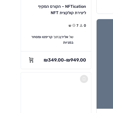
NFTication – הקורס המקיף
ליצירת קולקצית NFT
0
7ש
של
אלירן
בתוך
קריפטו ומסחר
במניות
₪
349.00
₪
949.00
–