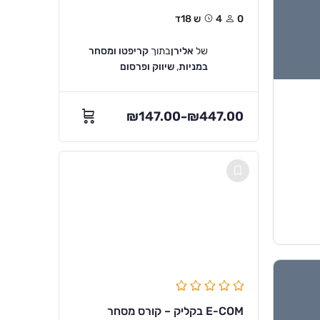
0
4ש 18ד
של
אלירן
בתוך
קריפטו ומסחר
במניות
,
שיווק ופרסום
₪
147.00
₪
447.00
–
E-COM בקליק – קורס מסחר