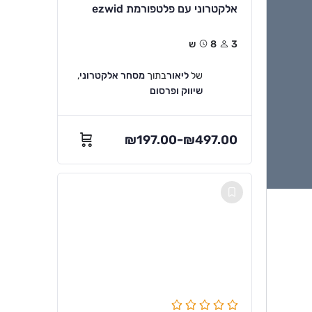
אלקטרוני עם פלטפורמת ezwid
3
8ש
של
ליאור
בתוך
מסחר אלקטרוני
,
שיווק ופרסום
₪
197.00
₪
497.00
–