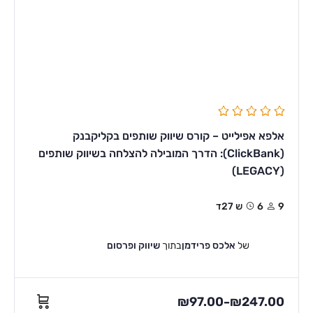
אלפא אפילייט – קורס שיווק שותפים בקליקבנק
(ClickBank): הדרך המובילה להצלחה בשיווק שותפים
(LEGACY)
9
6ש 27ד
של
אלכס פרידמן
בתוך
שיווק ופרסום
₪
97.00
₪
247.00
–