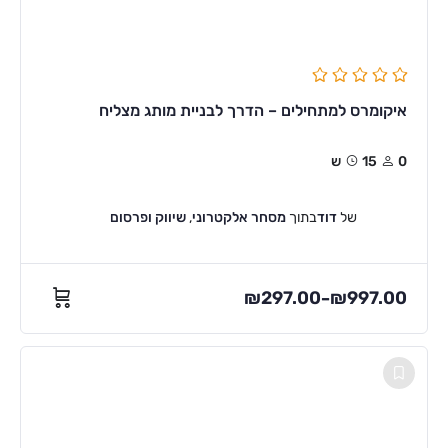
איקומרס למתחילים – הדרך לבניית מותג מצליח
0
15ש
של
דוד
בתוך
מסחר אלקטרוני
,
שיווק ופרסום
₪
297.00
₪
997.00
–