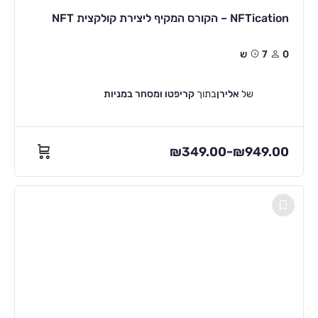
NFTication – הקורס המקיף ליצירת קולקצית NFT
0
7ש
של
אלירן
בתוך
קריפטו ומסחר במניות
₪
349.00
₪
949.00
–