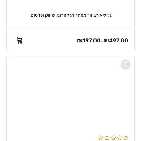
של
ליאור
בתוך
מסחר אלקטרוני
,
שיווק ופרסום
₪
197.00
₪
497.00
–