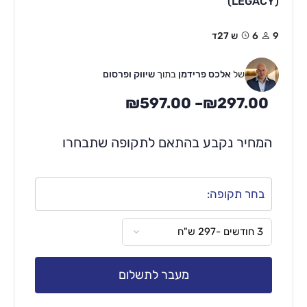
(LEGACY)
9
6ש 27ד
של
אלכס פרידמן
בתוך
שיווק ופרסום
₪
597.00
–
₪
297.00
המחיר נקבע בהתאם לתקופה שתבחרו
בחר תקופה:
מעבר לתשלום