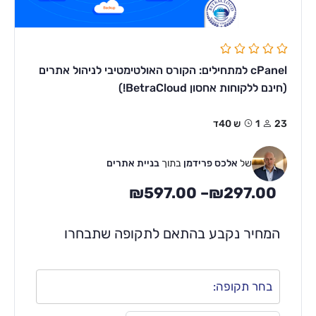
cPanel למתחילים: הקורס האולטימטיבי לניהול אתרים
(חינם ללקוחות אחסון BetraCloud!)
23
1ש 40ד
של
אלכס פרידמן
בתוך
בניית אתרים
₪
597.00
–
₪
297.00
המחיר נקבע בהתאם לתקופה שתבחרו
בחר תקופה: