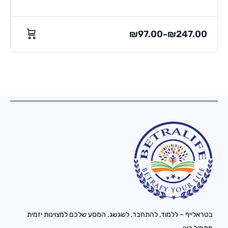
₪
97.00
₪
247.00
–
בטראלייף – ללמוד, להתחבר, לשגשג. המסע שלכם למצוינות יזמית