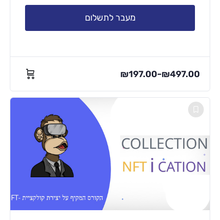
מעבר לתשלום
₪
197.00
₪
497.00
–