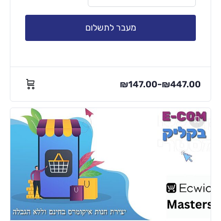
מעבר לתשלום
₪
147.00
₪
447.00
–