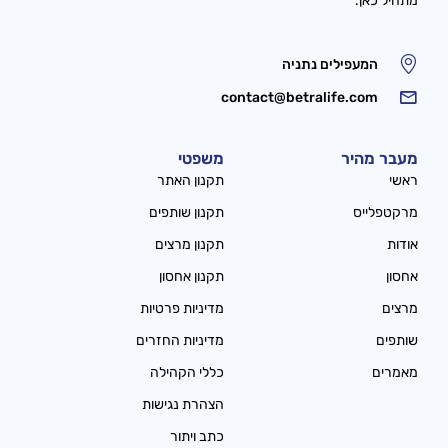
מתחיל כאן.
המעפילים נתניה
contact@betralife.com
מעבר מהיר
משפטי
ראשי
תקנון האתר
מרקטפלייס
תקנון שותפים
אודות
תקנון מרצים
אחסון
תקנון אחסון
מרצים
מדיניות פרטיות
שותפים
מדיניות החזרים
מאמרים
כללי הקהילה
הצהרת נגישות
כתב ויתור