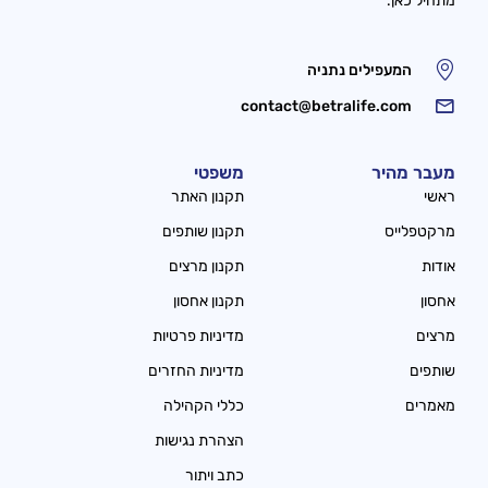
מתחיל כאן.
המעפילים נתניה
contact@betralife.com
מעבר מהיר
משפטי
ראשי
תקנון האתר
מרקטפלייס
תקנון שותפים
אודות
תקנון מרצים
אחסון
תקנון אחסון
מרצים
מדיניות פרטיות
שותפים
מדיניות החזרים
מאמרים
כללי הקהילה
הצהרת נגישות
כתב ויתור