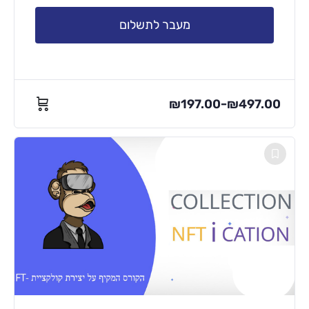
מעבר לתשלום
₪
197.00
₪
497.00
–