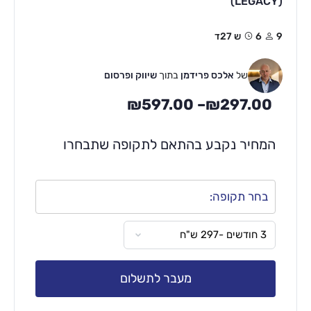
(LEGACY)
9
6ש 27ד
של
אלכס פרידמן
בתוך
שיווק ופרסום
₪
597.00
–
₪
297.00
המחיר נקבע בהתאם לתקופה שתבחרו
בחר תקופה:
מעבר לתשלום