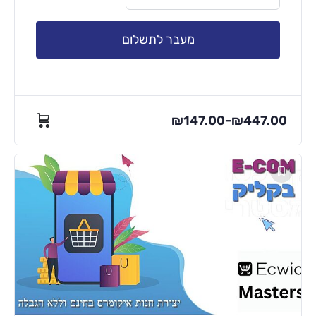
מעבר לתשלום
₪
147.00
₪
447.00
–