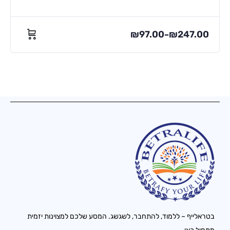
₪
97.00
₪
247.00
–
בטראלייף – ללמוד, להתחבר, לשגשג. המסע שלכם למצוינות יזמית