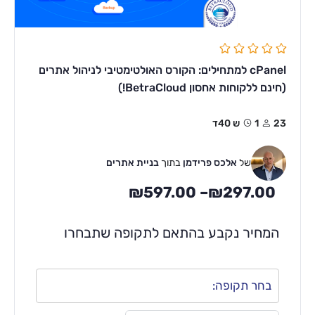
cPanel למתחילים: הקורס האולטימטיבי לניהול אתרים
(חינם ללקוחות אחסון BetraCloud!)
23
1ש 40ד
של
אלכס פרידמן
בתוך
בניית אתרים
₪
597.00
–
₪
297.00
המחיר נקבע בהתאם לתקופה שתבחרו
בחר תקופה: