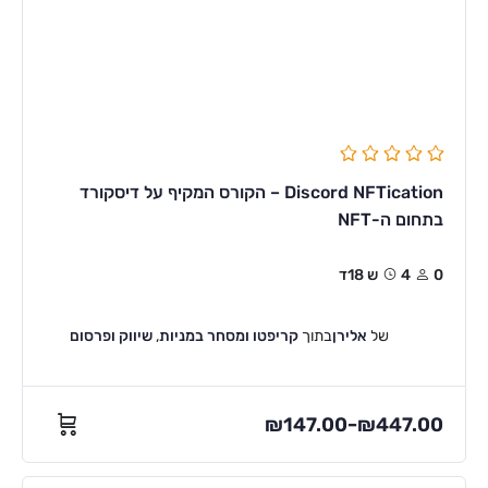
Discord NFTication – הקורס המקיף על דיסקורד
בתחום ה-NFT
0
4ש 18ד
של
אלירן
בתוך
קריפטו ומסחר במניות
,
שיווק ופרסום
₪
147.00
₪
447.00
–