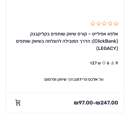
אלפא אפילייט – קורס שיווק שותפים בקליקבנק
(ClickBank): הדרך המובילה להצלחה בשיווק שותפים
(LEGACY)
9
6ש 27ד
של
אלכס פרידמן
בתוך
שיווק ופרסום
₪
97.00
₪
247.00
–