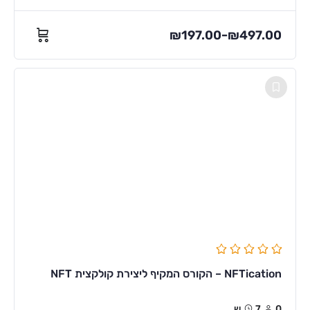
₪
197.00
₪
497.00
–
NFTication – הקורס המקיף ליצירת קולקצית NFT
0
7ש