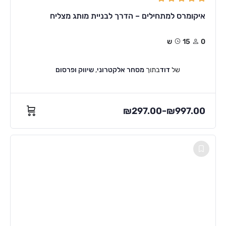
איקומרס למתחילים – הדרך לבניית מותג מצליח
0
15ש
של
דוד
בתוך
מסחר אלקטרוני
,
שיווק ופרסום
₪
297.00
₪
997.00
–