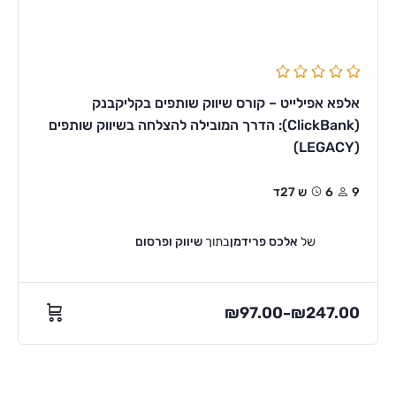
אלפא אפילייט – קורס שיווק שותפים בקליקבנק
(ClickBank): הדרך המובילה להצלחה בשיווק שותפים
(LEGACY)
9
6ש 27ד
של
אלכס פרידמן
בתוך
שיווק ופרסום
₪
97.00
₪
247.00
–