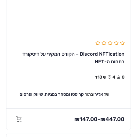
Discord NFTication – הקורס המקיף על דיסקורד
בתחום ה-NFT
0
4ש 18ד
של
אלירן
בתוך
קריפטו ומסחר במניות
,
שיווק ופרסום
₪
147.00
₪
447.00
–