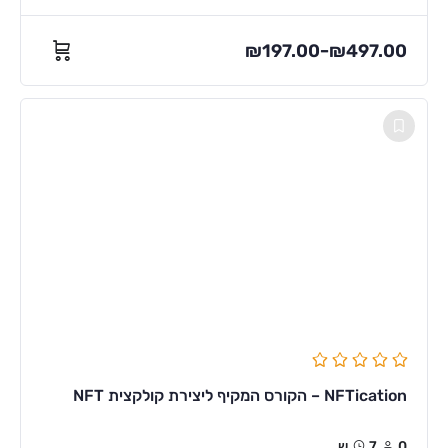
₪
197.00
₪
497.00
–
NFTication – הקורס המקיף ליצירת קולקצית NFT
0
7ש