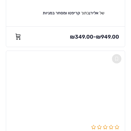
של
אלירן
בתוך
קריפטו ומסחר במניות
₪
349.00
₪
949.00
–