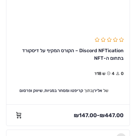
Discord NFTication – הקורס המקיף על דיסקורד
בתחום ה-NFT
0
4ש 18ד
של
אלירן
בתוך
קריפטו ומסחר במניות
,
שיווק ופרסום
₪
147.00
₪
447.00
–