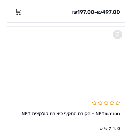
₪
197.00
₪
497.00
–
NFTication – הקורס המקיף ליצירת קולקצית NFT
0
7ש