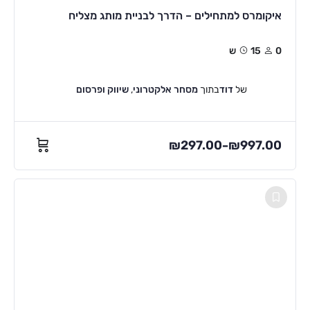
איקומרס למתחילים – הדרך לבניית מותג מצליח
0
15ש
של
דוד
בתוך
מסחר אלקטרוני
,
שיווק ופרסום
₪
297.00
₪
997.00
–