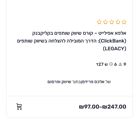
אלפא אפילייט – קורס שיווק שותפים בקליקבנק
(ClickBank): הדרך המובילה להצלחה בשיווק שותפים
(LEGACY)
9
6ש 27ד
של
אלכס פרידמן
בתוך
שיווק ופרסום
₪
97.00
₪
247.00
–