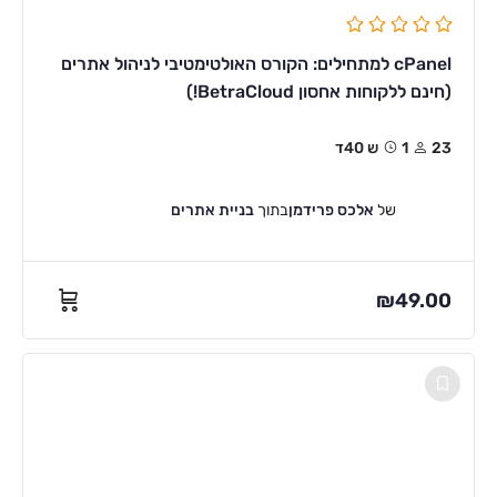
cPanel למתחילים: הקורס האולטימטיבי לניהול אתרים
(חינם ללקוחות אחסון BetraCloud!)
23
1ש 40ד
של
אלכס פרידמן
בתוך
בניית אתרים
₪
49.00