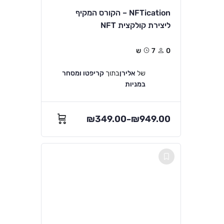
NFTication – הקורס המקיף
ליצירת קולקצית NFT
0
7ש
של
אלירן
בתוך
קריפטו ומסחר
במניות
₪
349.00
₪
949.00
–