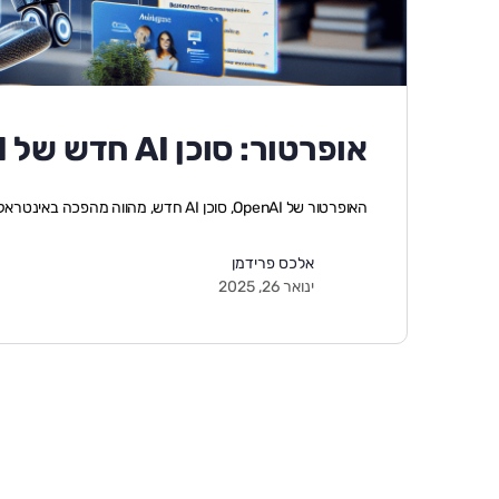
אופרטור: סוכן AI חדש של OpenAI שמבצע משימות בדפדפן
האופרטור של OpenAI, סוכן AI חדש, מהווה מהפכה באינטראקציה שלנו עם האינטרנט. הוא מבצע מגו�…
אלכס פרידמן
ינואר 26, 2025