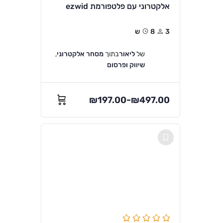
אלקטרוני עם פלטפורמת ezwid
3
8ש
של
ליאור
בתוך
מסחר אלקטרוני
,
שיווק ופרסום
₪
197.00
₪
497.00
–