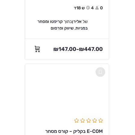
0
4ש 18ד
של
אלירן
בתוך
קריפטו ומסחר
במניות
,
שיווק ופרסום
₪
147.00
₪
447.00
–
E-COM בקליק – קורס מסחר