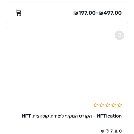
₪
197.00
₪
497.00
–
NFTication – הקורס המקיף ליצירת קולקצית NFT
0
7ש