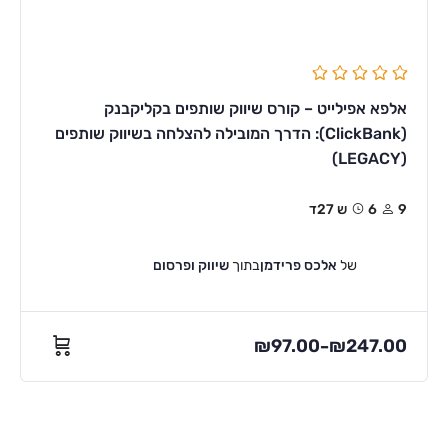
אלפא אפילייט – קורס שיווק שותפים בקליקבנק
(ClickBank): הדרך המובילה להצלחה בשיווק שותפים
(LEGACY)
9
6ש 27ד
של
אלכס פרידמן
בתוך
שיווק ופרסום
₪
97.00
₪
247.00
–