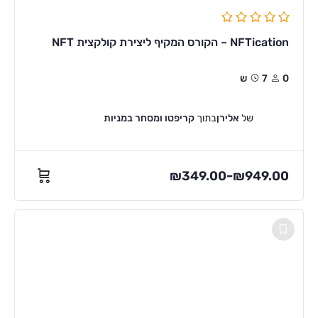
NFTication – הקורס המקיף ליצירת קולקצית NFT
0
7ש
של
אלירן
בתוך
קריפטו ומסחר במניות
₪
349.00
₪
949.00
–