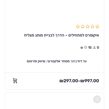
איקומרס למתחילים – הדרך לבניית מותג מצליח
0
15ש
של
דוד
בתוך
מסחר אלקטרוני
,
שיווק ופרסום
₪
297.00
₪
997.00
–