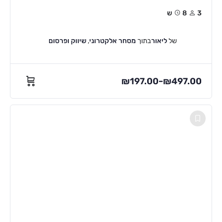
3
8ש
של
ליאור
בתוך
מסחר אלקטרוני
,
שיווק ופרסום
₪
197.00
₪
497.00
–