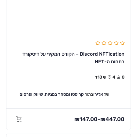
Discord NFTication – הקורס המקיף על דיסקורד
בתחום ה-NFT
0
4ש 18ד
של
אלירן
בתוך
קריפטו ומסחר במניות
,
שיווק ופרסום
₪
147.00
₪
447.00
–