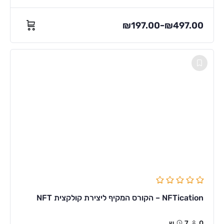
₪
197.00
₪
497.00
–
NFTication – הקורס המקיף ליצירת קולקצית NFT
0
7ש