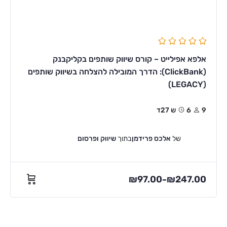
אלפא אפילייט – קורס שיווק שותפים בקליקבנק
(ClickBank): הדרך המובילה להצלחה בשיווק שותפים
(LEGACY)
9
6ש 27ד
של
אלכס פרידמן
בתוך
שיווק ופרסום
₪
97.00
₪
247.00
–