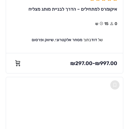
איקומרס למתחילים – הדרך לבניית מותג מצליח
0
15ש
של
דוד
בתוך
מסחר אלקטרוני
,
שיווק ופרסום
₪
297.00
₪
997.00
–