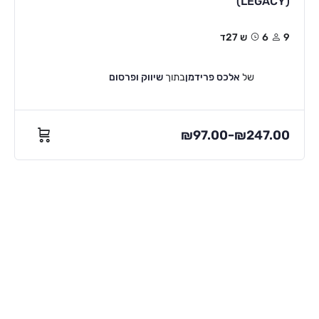
(LEGACY)
9
6ש 27ד
של
אלכס פרידמן
בתוך
שיווק ופרסום
₪
97.00
₪
247.00
–