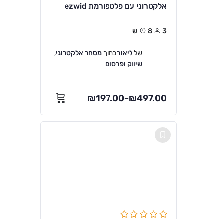
אלקטרוני עם פלטפורמת ezwid
3
8ש
של
ליאור
בתוך
מסחר אלקטרוני
,
שיווק ופרסום
₪
197.00
₪
497.00
–