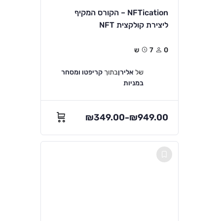
NFTication – הקורס המקיף
ליצירת קולקצית NFT
0
7ש
של
אלירן
בתוך
קריפטו ומסחר
במניות
₪
349.00
₪
949.00
–