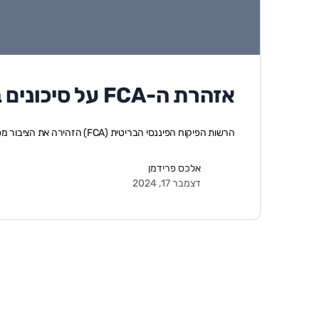
אזהרת ה-FCA על סיכונים במטבע המם Retardio מבוסס סולנה
הרשות הפיקוח הפיננסי הבריטית (FCA) הזהירה את הציבור מפני מעורבות במטבע המם Retardio, המב�…
אלכס פרידמן
דצמבר 17, 2024