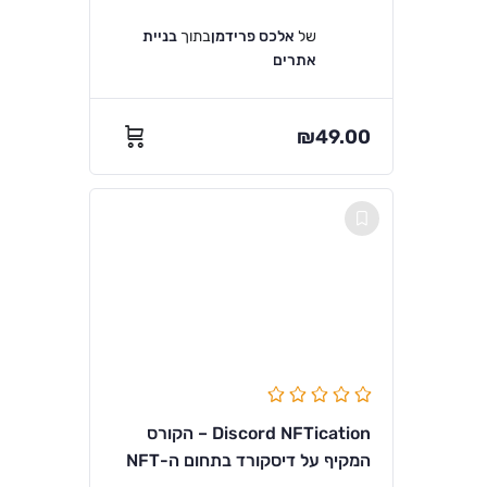
של
אלכס פרידמן
בתוך
בניית
אתרים
₪
49.00
Discord NFTication – הקורס
המקיף על דיסקורד בתחום ה-NFT