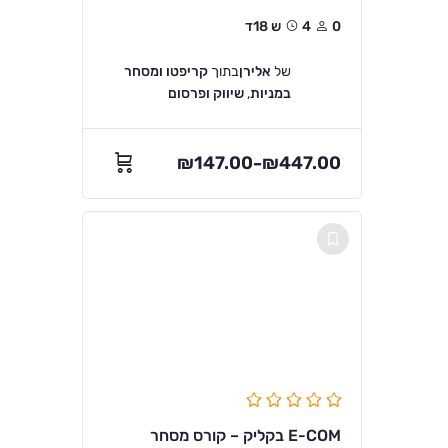
0
4ש 18ד
של
אלירן
בתוך
קריפטו ומסחר
במניות
,
שיווק ופרסום
₪
147.00
₪
447.00
–
E-COM בקליק – קורס מסחר