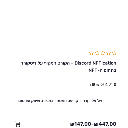
Discord NFTication – הקורס המקיף על דיסקורד
בתחום ה-NFT
0
4ש 18ד
של
אלירן
בתוך
קריפטו ומסחר במניות
,
שיווק ופרסום
₪
147.00
₪
447.00
–