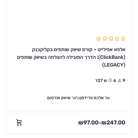
אלפא אפילייט – קורס שיווק שותפים בקליקבנק
(ClickBank): הדרך המובילה להצלחה בשיווק שותפים
(LEGACY)
9
6ש 27ד
של
אלכס פרידמן
בתוך
שיווק ופרסום
₪
97.00
₪
247.00
–