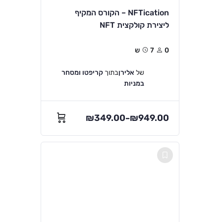
NFTication – הקורס המקיף
ליצירת קולקצית NFT
0
7ש
של
אלירן
בתוך
קריפטו ומסחר
במניות
₪
349.00
₪
949.00
–