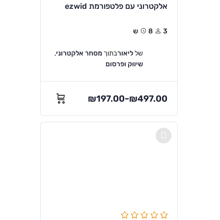
אלקטרוני עם פלטפורמת ezwid
3
8ש
של
ליאור
בתוך
מסחר אלקטרוני
,
שיווק ופרסום
₪
197.00
₪
497.00
–