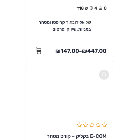
0
4ש 18ד
של
אלירן
בתוך
קריפטו ומסחר
במניות
,
שיווק ופרסום
₪
147.00
₪
447.00
–
E-COM בקליק – קורס מסחר