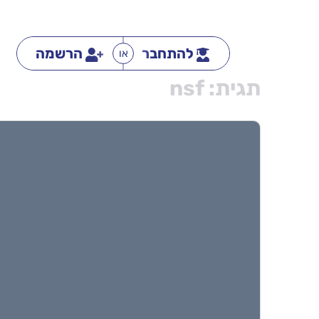
להתחבר
הרשמה
או
תגית:
nsf