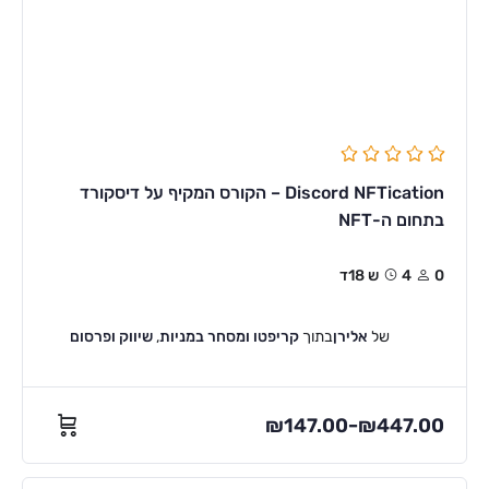
Discord NFTication – הקורס המקיף על דיסקורד
בתחום ה-NFT
0
4ש 18ד
של
אלירן
בתוך
קריפטו ומסחר במניות
,
שיווק ופרסום
₪
147.00
₪
447.00
–