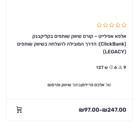
אלפא אפילייט – קורס שיווק שותפים בקליקבנק
(ClickBank): הדרך המובילה להצלחה בשיווק שותפים
(LEGACY)
9
6ש 27ד
של
אלכס פרידמן
בתוך
שיווק ופרסום
₪
97.00
₪
247.00
–