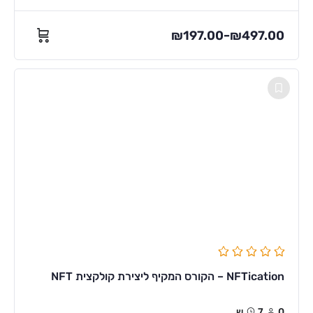
₪
197.00
₪
497.00
–
NFTication – הקורס המקיף ליצירת קולקצית NFT
0
7ש