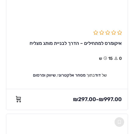
איקומרס למתחילים – הדרך לבניית מותג מצליח
0
15ש
של
דוד
בתוך
מסחר אלקטרוני
,
שיווק ופרסום
₪
297.00
₪
997.00
–