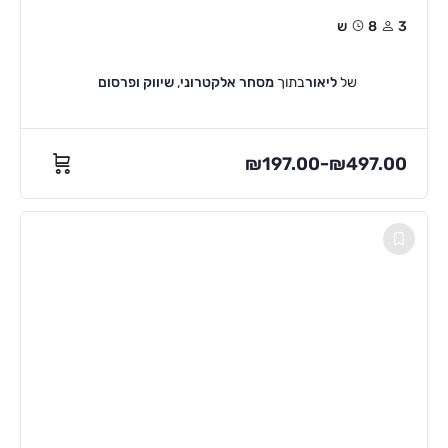
3
8ש
של
ליאור
בתוך
מסחר אלקטרוני
,
שיווק ופרסום
₪
197.00
₪
497.00
–