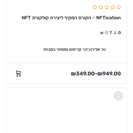
NFTication – הקורס המקיף ליצירת קולקצית NFT
0
7ש
של
אלירן
בתוך
קריפטו ומסחר במניות
₪
349.00
₪
949.00
–