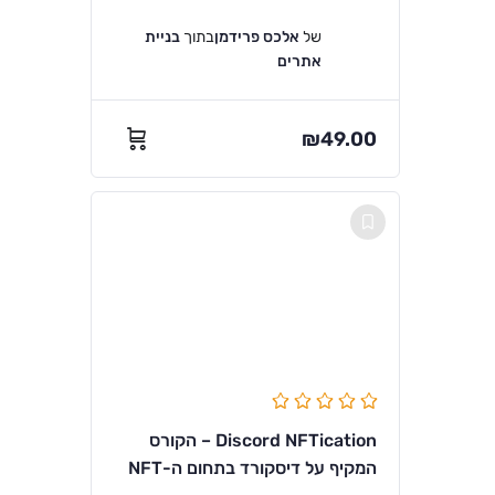
של
אלכס פרידמן
בתוך
בניית
אתרים
₪
49.00
Discord NFTication – הקורס
המקיף על דיסקורד בתחום ה-NFT