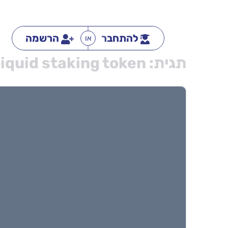
להתחבר
הרשמה
או
תגית:
liquid staking token