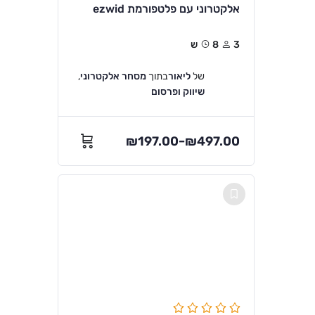
אלקטרוני עם פלטפורמת ezwid
3
8ש
של
ליאור
בתוך
מסחר אלקטרוני
,
שיווק ופרסום
₪
197.00
₪
497.00
–