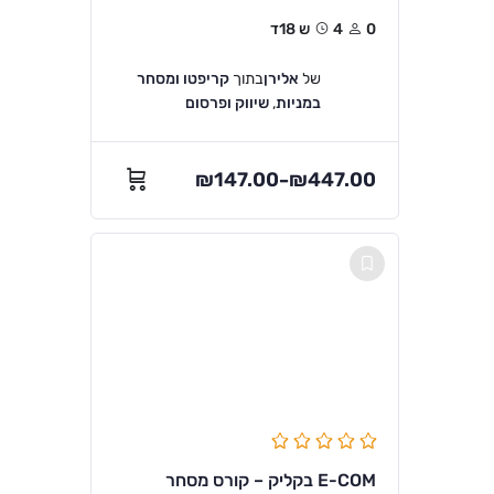
0
4ש 18ד
של
אלירן
בתוך
קריפטו ומסחר
במניות
,
שיווק ופרסום
₪
147.00
₪
447.00
–
E-COM בקליק – קורס מסחר