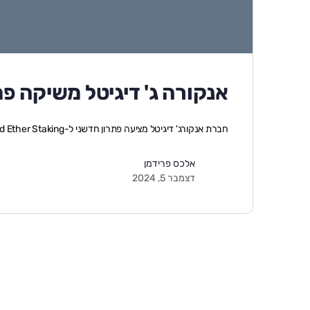
אנקורה ג' דיגיטל משיקה פתרון חדש ל-aking
חברת אנקורג' דיגיטל מציעה פתרון חדשני ל-Liquid Ether Staking, שמאפשר למשקיעים לשמור על נזילו…
אלכס פרידמן
דצמבר 5, 2024