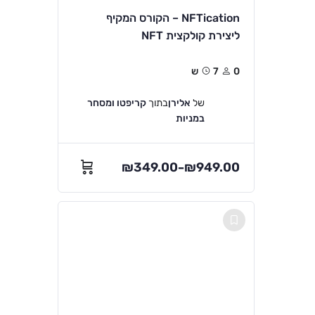
NFTication – הקורס המקיף
ליצירת קולקצית NFT
0
7ש
של
אלירן
בתוך
קריפטו ומסחר
במניות
₪
349.00
₪
949.00
–