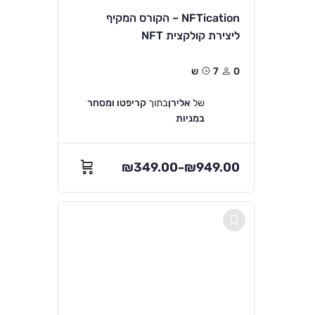
NFTication – הקורס המקיף
ליצירת קולקצית NFT
0
7ש
של
אלירן
בתוך
קריפטו ומסחר
במניות
₪
349.00
₪
949.00
–