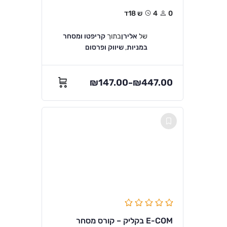
0
4ש 18ד
של
אלירן
בתוך
קריפטו ומסחר
במניות
,
שיווק ופרסום
₪
147.00
₪
447.00
–
E-COM בקליק – קורס מסחר