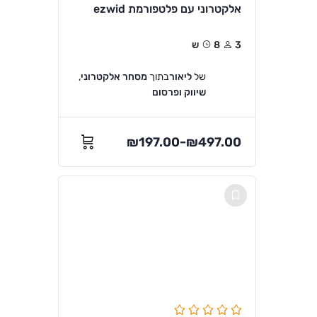
אלקטרוני עם פלטפורמת ezwid
3
8ש
של
ליאור
בתוך
מסחר אלקטרוני
,
שיווק ופרסום
₪
197.00
₪
497.00
–