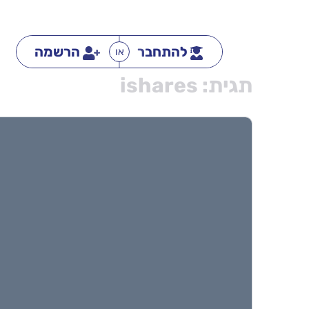
להתחבר
הרשמה
או
תגית:
ishares