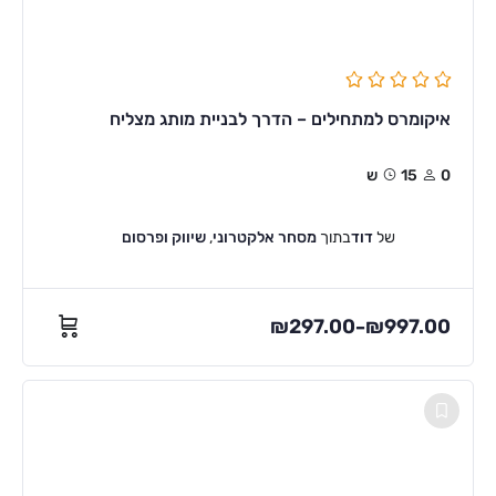
איקומרס למתחילים – הדרך לבניית מותג מצליח
0
15ש
של
דוד
בתוך
מסחר אלקטרוני
,
שיווק ופרסום
₪
297.00
₪
997.00
–