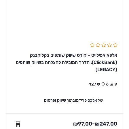
אלפא אפילייט – קורס שיווק שותפים בקליקבנק
(ClickBank): הדרך המובילה להצלחה בשיווק שותפים
(LEGACY)
9
6ש 27ד
של
אלכס פרידמן
בתוך
שיווק ופרסום
₪
97.00
₪
247.00
–