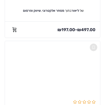
של
ליאור
בתוך
מסחר אלקטרוני
,
שיווק ופרסום
₪
197.00
₪
497.00
–