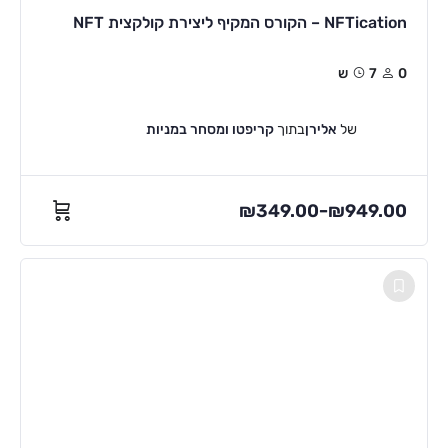
NFTication – הקורס המקיף ליצירת קולקצית NFT
0
7ש
של
אלירן
בתוך
קריפטו ומסחר במניות
₪
349.00
₪
949.00
–