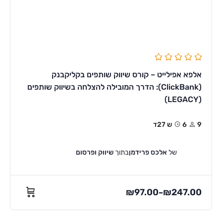
אלפא אפילייט – קורס שיווק שותפים בקליקבנק
(ClickBank): הדרך המובילה להצלחה בשיווק שותפים
(LEGACY)
9
6ש 27ד
של
אלכס פרידמן
בתוך
שיווק ופרסום
₪
97.00
₪
247.00
–