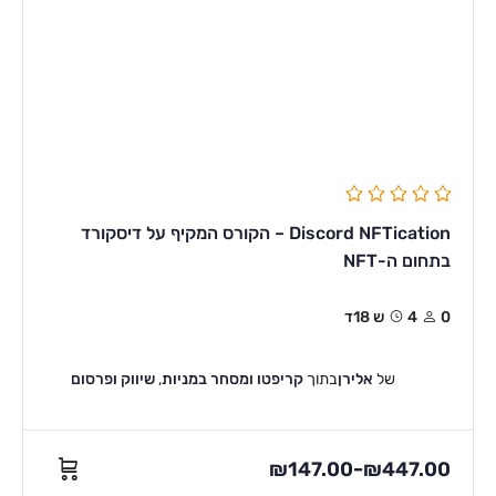
Discord NFTication – הקורס המקיף על דיסקורד
בתחום ה-NFT
0
4ש 18ד
של
אלירן
בתוך
קריפטו ומסחר במניות
,
שיווק ופרסום
₪
147.00
₪
447.00
–