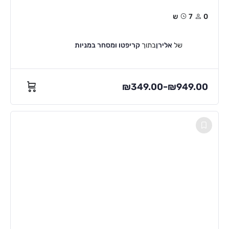
0
7ש
של
אלירן
בתוך
קריפטו ומסחר במניות
₪
349.00
₪
949.00
–