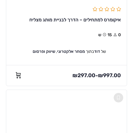
איקומרס למתחילים – הדרך לבניית מותג מצליח
0
15ש
של
דוד
בתוך
מסחר אלקטרוני
,
שיווק ופרסום
₪
297.00
₪
997.00
–