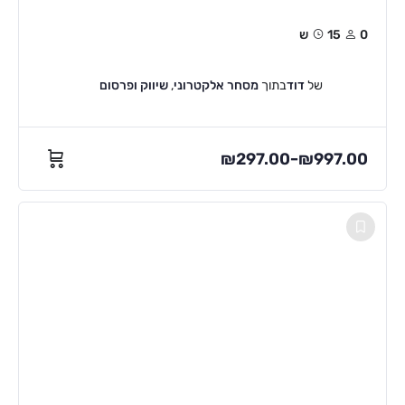
0
15ש
של
דוד
בתוך
מסחר אלקטרוני
,
שיווק ופרסום
₪
297.00
₪
997.00
–