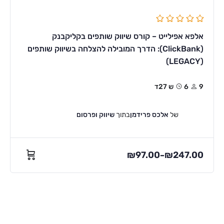
אלפא אפילייט – קורס שיווק שותפים בקליקבנק
(ClickBank): הדרך המובילה להצלחה בשיווק שותפים
(LEGACY)
9
6ש 27ד
של
אלכס פרידמן
בתוך
שיווק ופרסום
₪
97.00
₪
247.00
–