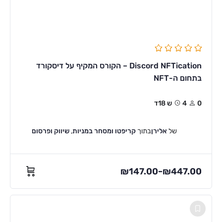
Discord NFTication – הקורס המקיף על דיסקורד
בתחום ה-NFT
0
4ש 18ד
של
אלירן
בתוך
קריפטו ומסחר במניות
,
שיווק ופרסום
₪
147.00
₪
447.00
–