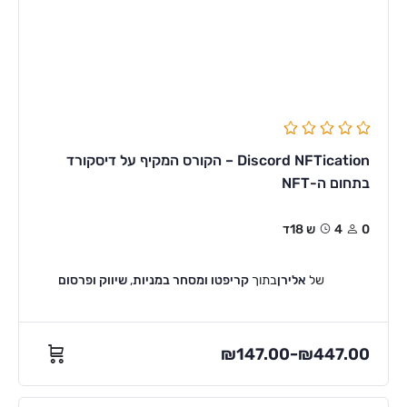
Discord NFTication – הקורס המקיף על דיסקורד
בתחום ה-NFT
0
4ש 18ד
של
אלירן
בתוך
קריפטו ומסחר במניות
,
שיווק ופרסום
₪
147.00
₪
447.00
–