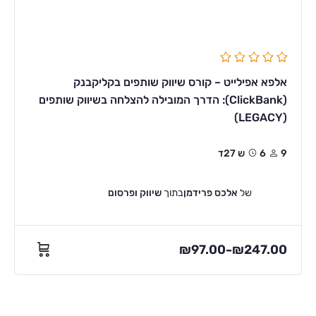
אלפא אפילייט – קורס שיווק שותפים בקליקבנק
(ClickBank): הדרך המובילה להצלחה בשיווק שותפים
(LEGACY)
9
6ש 27ד
של
אלכס פרידמן
בתוך
שיווק ופרסום
₪
97.00
₪
247.00
–