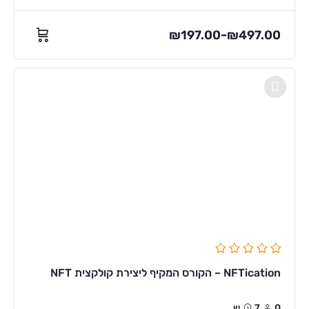
₪
197.00
₪
497.00
–
NFTication – הקורס המקיף ליצירת קולקצית NFT
0
7ש