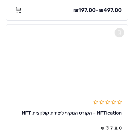
₪
197.00
₪
497.00
–
NFTication – הקורס המקיף ליצירת קולקצית NFT
0
7ש