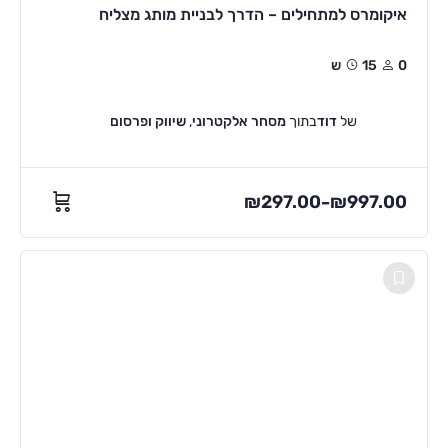
איקומרס למתחילים – הדרך לבניית מותג מצליח
0
15ש
של
דוד
בתוך
מסחר אלקטרוני
,
שיווק ופרסום
₪
297.00
₪
997.00
–