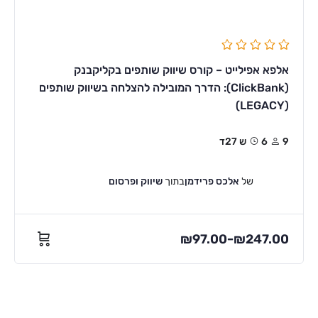
אלפא אפילייט – קורס שיווק שותפים בקליקבנק
(ClickBank): הדרך המובילה להצלחה בשיווק שותפים
(LEGACY)
9
6ש 27ד
של
אלכס פרידמן
בתוך
שיווק ופרסום
₪
97.00
₪
247.00
–