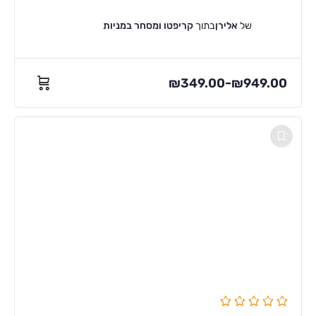
של
אלירן
בתוך
קריפטו ומסחר במניות
₪
349.00
₪
949.00
–