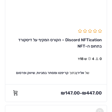
Discord NFTication – הקורס המקיף על דיסקורד
בתחום ה-NFT
0
4ש 18ד
של
אלירן
בתוך
קריפטו ומסחר במניות
,
שיווק ופרסום
₪
147.00
₪
447.00
–