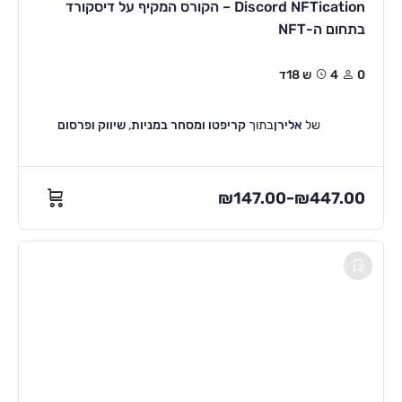
Discord NFTication – הקורס המקיף על דיסקורד
בתחום ה-NFT
0
4ש 18ד
של
אלירן
בתוך
קריפטו ומסחר במניות
,
שיווק ופרסום
₪
147.00
₪
447.00
–