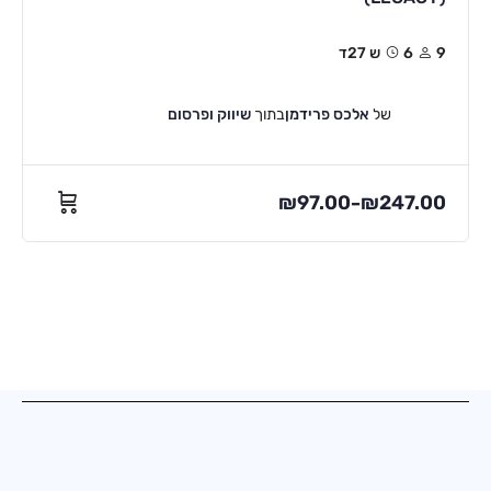
9
6ש 27ד
של
אלכס פרידמן
בתוך
שיווק ופרסום
₪
97.00
₪
247.00
–