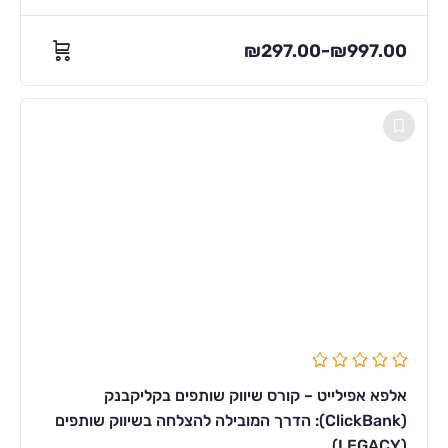
₪
297.00
₪
997.00
–
אלפא אפילייט – קורס שיווק שותפים בקליקבנק
(ClickBank): הדרך המובילה להצלחה בשיווק שותפים
(LEGACY)