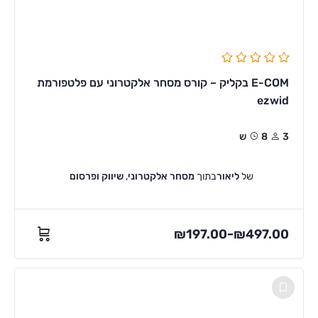
E-COM בקליק – קורס מסחר אלקטרוני עם פלטפורמת
ezwid
3
8ש
של
ליאור
בתוך
מסחר אלקטרוני
,
שיווק ופרסום
₪
197.00
₪
497.00
–