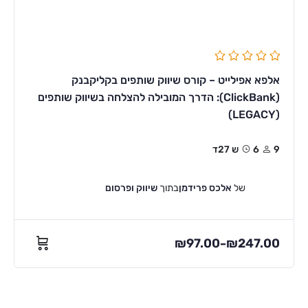
אלפא אפילייט – קורס שיווק שותפים בקליקבנק
(ClickBank): הדרך המובילה להצלחה בשיווק שותפים
(LEGACY)
9
6ש 27ד
של
אלכס פרידמן
בתוך
שיווק ופרסום
₪
97.00
₪
247.00
–