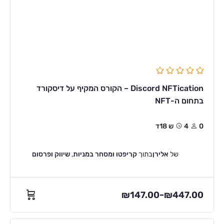
Discord NFTication – הקורס המקיף על דיסקורד
בתחום ה-NFT
0
4ש 18ד
של
אלירן
בתוך
קריפטו ומסחר במניות
,
שיווק ופרסום
₪
147.00
₪
447.00
–