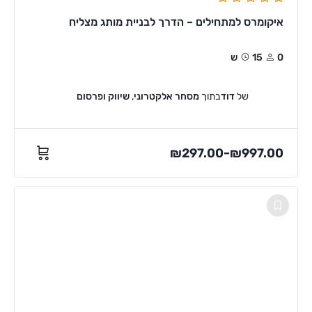
איקומרס למתחילים – הדרך לבניית מותג מצליח
0
15ש
של
דוד
בתוך
מסחר אלקטרוני
,
שיווק ופרסום
₪
297.00
₪
997.00
–