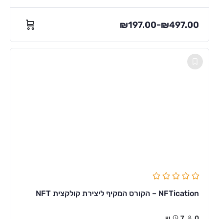
₪
197.00
₪
497.00
–
NFTication – הקורס המקיף ליצירת קולקצית NFT
0
7ש