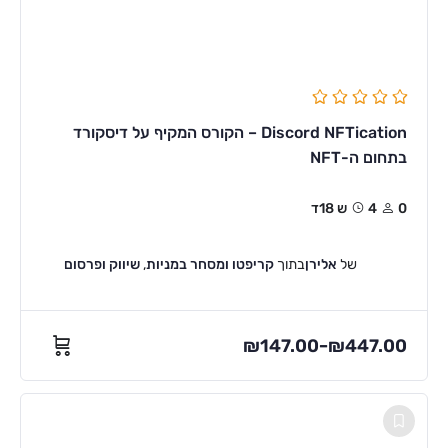
Discord NFTication – הקורס המקיף על דיסקורד
בתחום ה-NFT
0
4ש 18ד
של
אלירן
בתוך
קריפטו ומסחר במניות
,
שיווק ופרסום
₪
147.00
₪
447.00
–