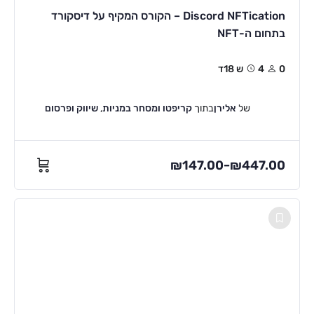
Discord NFTication – הקורס המקיף על דיסקורד
בתחום ה-NFT
0
4ש 18ד
של
אלירן
בתוך
קריפטו ומסחר במניות
,
שיווק ופרסום
₪
147.00
₪
447.00
–