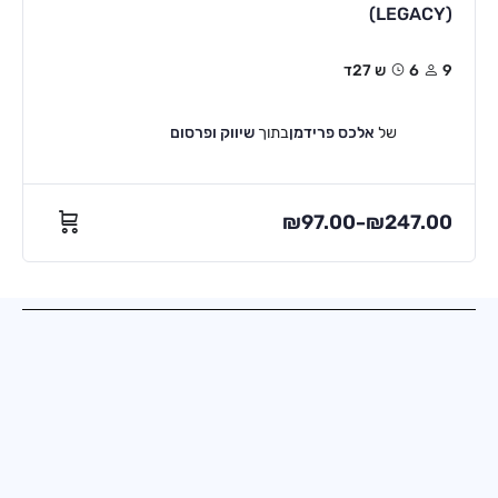
(LEGACY)
9
6ש 27ד
של
אלכס פרידמן
בתוך
שיווק ופרסום
₪
97.00
₪
247.00
–