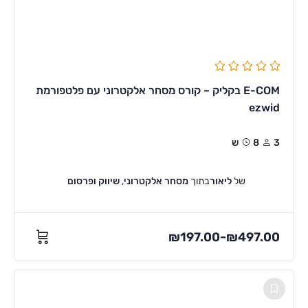
E-COM בקליק – קורס מסחר אלקטרוני עם פלטפורמת
ezwid
3
8ש
של
ליאור
בתוך
מסחר אלקטרוני
,
שיווק ופרסום
₪
197.00
₪
497.00
–