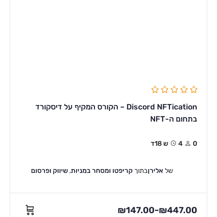
Discord NFTication – הקורס המקיף על דיסקורד
בתחום ה-NFT
0
4ש 18ד
של
אלירן
בתוך
קריפטו ומסחר במניות
,
שיווק ופרסום
₪
147.00
₪
447.00
–