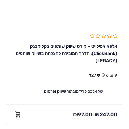
אלפא אפילייט – קורס שיווק שותפים בקליקבנק
(ClickBank): הדרך המובילה להצלחה בשיווק שותפים
(LEGACY)
9
6ש 27ד
של
אלכס פרידמן
בתוך
שיווק ופרסום
₪
97.00
₪
247.00
–