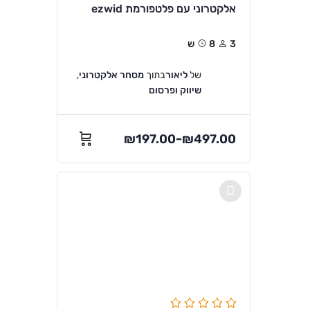
אלקטרוני עם פלטפורמת ezwid
3
8ש
של
ליאור
בתוך
מסחר אלקטרוני
,
שיווק ופרסום
₪
197.00
₪
497.00
–