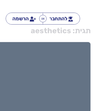
להתחבר
הרשמה
או
תגית:
aesthetics