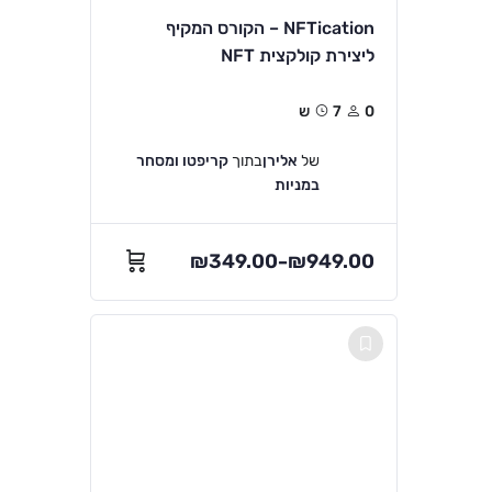
NFTication – הקורס המקיף
ליצירת קולקצית NFT
0
7ש
של
אלירן
בתוך
קריפטו ומסחר
במניות
₪
349.00
₪
949.00
–