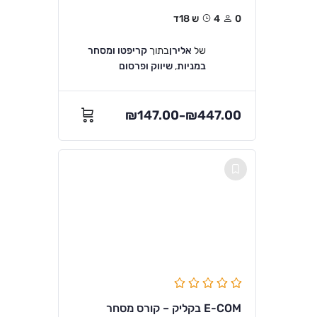
0
4ש 18ד
של
אלירן
בתוך
קריפטו ומסחר
במניות
,
שיווק ופרסום
₪
147.00
₪
447.00
–
E-COM בקליק – קורס מסחר