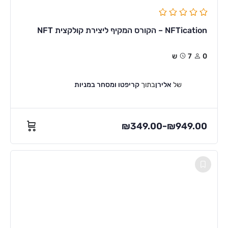
NFTication – הקורס המקיף ליצירת קולקצית NFT
0
7ש
של
אלירן
בתוך
קריפטו ומסחר במניות
₪
349.00
₪
949.00
–