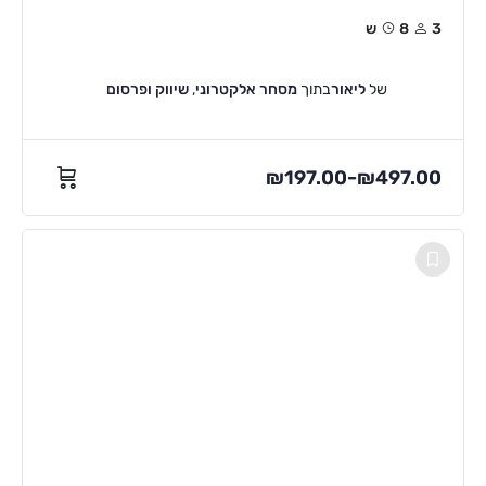
3
8ש
של
ליאור
בתוך
מסחר אלקטרוני
,
שיווק ופרסום
₪
197.00
₪
497.00
–