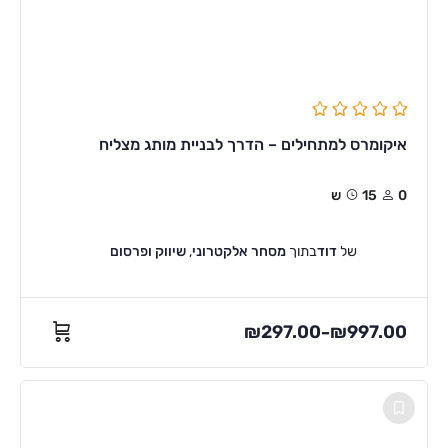
איקומרס למתחילים – הדרך לבניית מותג מצליח
0
15ש
של
דוד
בתוך
מסחר אלקטרוני
,
שיווק ופרסום
₪
297.00
₪
997.00
–