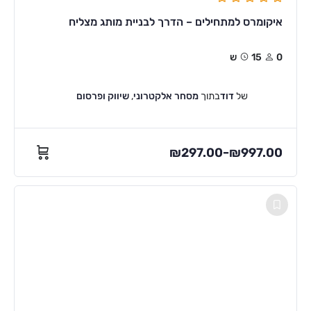
איקומרס למתחילים – הדרך לבניית מותג מצליח
0
15ש
של
דוד
בתוך
מסחר אלקטרוני
,
שיווק ופרסום
₪
297.00
₪
997.00
–