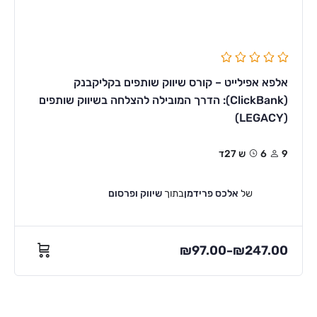
אלפא אפילייט – קורס שיווק שותפים בקליקבנק
(ClickBank): הדרך המובילה להצלחה בשיווק שותפים
(LEGACY)
9
6ש 27ד
של
אלכס פרידמן
בתוך
שיווק ופרסום
₪
97.00
₪
247.00
–