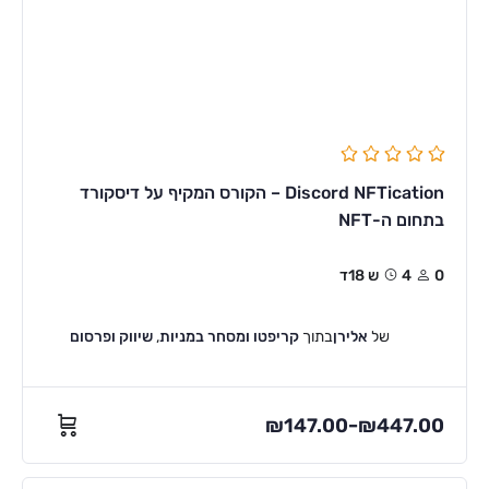
Discord NFTication – הקורס המקיף על דיסקורד
בתחום ה-NFT
0
4ש 18ד
של
אלירן
בתוך
קריפטו ומסחר במניות
,
שיווק ופרסום
₪
147.00
₪
447.00
–