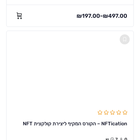
₪
197.00
₪
497.00
–
NFTication – הקורס המקיף ליצירת קולקצית NFT
0
7ש