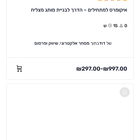
איקומרס למתחילים – הדרך לבניית מותג מצליח
0
15ש
של
דוד
בתוך
מסחר אלקטרוני
,
שיווק ופרסום
₪
297.00
₪
997.00
–