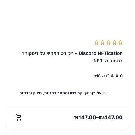
Discord NFTication – הקורס המקיף על דיסקורד
בתחום ה-NFT
0
4ש 18ד
של
אלירן
בתוך
קריפטו ומסחר במניות
,
שיווק ופרסום
₪
147.00
₪
447.00
–