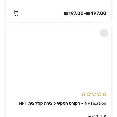
₪
197.00
₪
497.00
–
NFTication – הקורס המקיף ליצירת קולקצית NFT
0
7ש