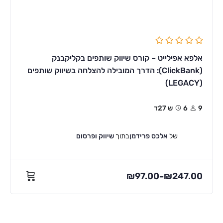
אלפא אפילייט – קורס שיווק שותפים בקליקבנק
(ClickBank): הדרך המובילה להצלחה בשיווק שותפים
(LEGACY)
9
6ש 27ד
של
אלכס פרידמן
בתוך
שיווק ופרסום
₪
97.00
₪
247.00
–