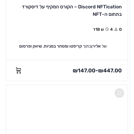
Discord NFTication – הקורס המקיף על דיסקורד
בתחום ה-NFT
0
4ש 18ד
של
אלירן
בתוך
קריפטו ומסחר במניות
,
שיווק ופרסום
₪
147.00
₪
447.00
–