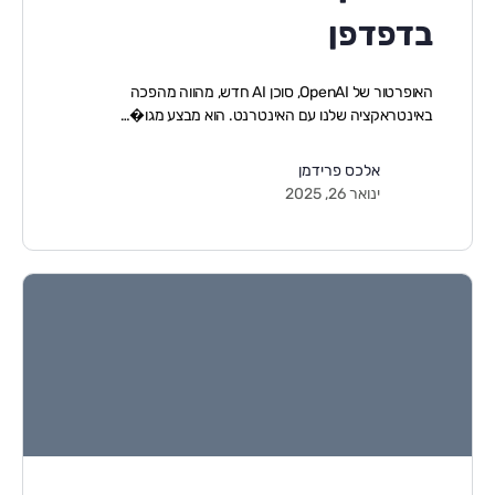
בדפדפן
האופרטור של OpenAI, סוכן AI חדש, מהווה מהפכה
באינטראקציה שלנו עם האינטרנט. הוא מבצע מגו�…
אלכס פרידמן
ינואר 26, 2025