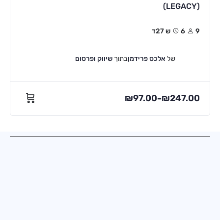
(LEGACY)
9
6ש 27ד
של
אלכס פרידמן
בתוך
שיווק ופרסום
₪
97.00
₪
247.00
–