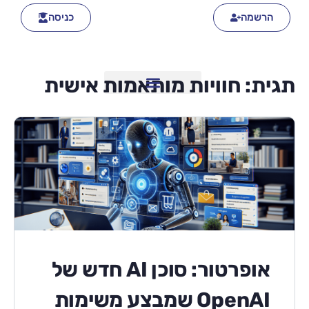
הרשמה
כניסה
תגית:
חוויות מותאמות אישית
אופרטור: סוכן AI חדש של
OpenAI שמבצע משימות