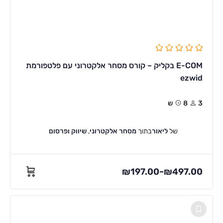
E-COM בקליק – קורס מסחר אלקטרוני עם פלטפורמת
ezwid
3
8ש
של
ליאור
בתוך
מסחר אלקטרוני
,
שיווק ופרסום
₪
197.00
₪
497.00
–