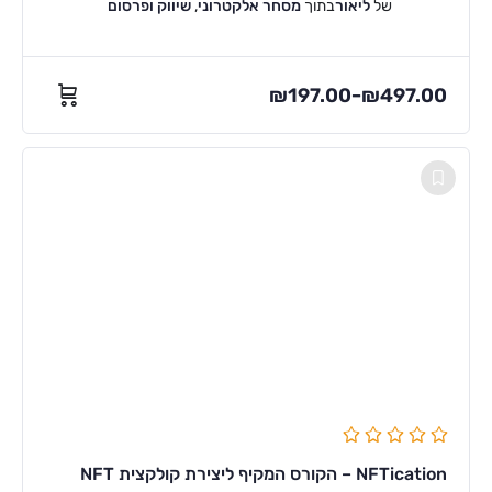
של
ליאור
בתוך
מסחר אלקטרוני
,
שיווק ופרסום
₪
197.00
₪
497.00
–
NFTication – הקורס המקיף ליצירת קולקצית NFT