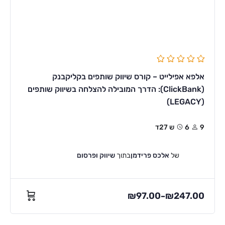
אלפא אפילייט – קורס שיווק שותפים בקליקבנק
(ClickBank): הדרך המובילה להצלחה בשיווק שותפים
(LEGACY)
9
6ש 27ד
של
אלכס פרידמן
בתוך
שיווק ופרסום
₪
97.00
₪
247.00
–