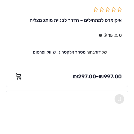
איקומרס למתחילים – הדרך לבניית מותג מצליח
0
15ש
של
דוד
בתוך
מסחר אלקטרוני
,
שיווק ופרסום
₪
297.00
₪
997.00
–