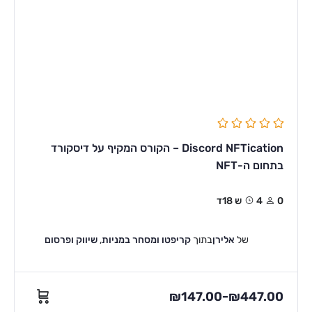
Discord NFTication – הקורס המקיף על דיסקורד
בתחום ה-NFT
0
4ש 18ד
של
אלירן
בתוך
קריפטו ומסחר במניות
,
שיווק ופרסום
₪
147.00
₪
447.00
–