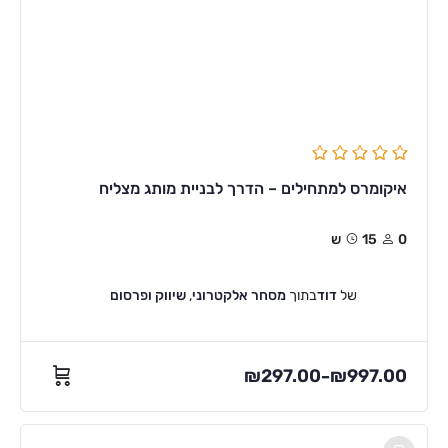
איקומרס למתחילים – הדרך לבניית מותג מצליח
0
15ש
של
דוד
בתוך
מסחר אלקטרוני
,
שיווק ופרסום
₪
297.00
₪
997.00
–