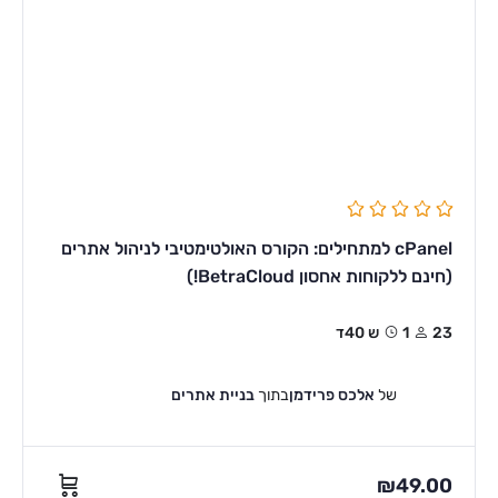
cPanel למתחילים: הקורס האולטימטיבי לניהול אתרים
(חינם ללקוחות אחסון BetraCloud!)
23
1ש 40ד
של
אלכס פרידמן
בתוך
בניית אתרים
₪
49.00