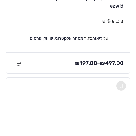
ezwid
3
8ש
של
ליאור
בתוך
מסחר אלקטרוני
,
שיווק ופרסום
₪
197.00
₪
497.00
–