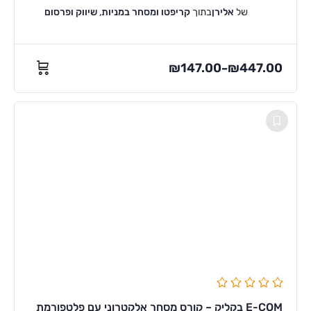
של
אלירן
בתוך
קריפטו ומסחר במניות
,
שיווק ופרסום
₪
147.00
₪
447.00
–
E-COM בקליק – קורס מסחר אלקטרוני עם פלטפורמת