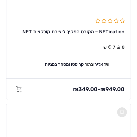
NFTication – הקורס המקיף ליצירת קולקצית NFT
0
7ש
של
אלירן
בתוך
קריפטו ומסחר במניות
₪
349.00
₪
949.00
–