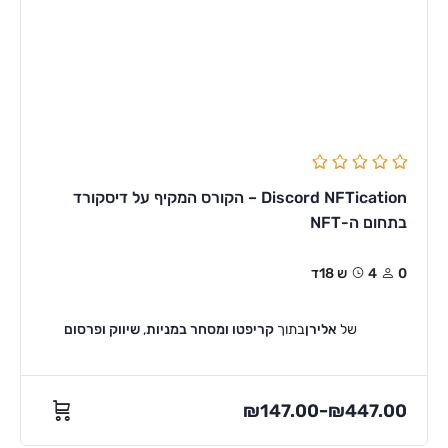
Discord NFTication – הקורס המקיף על דיסקורד
בתחום ה-NFT
0
4ש 18ד
של
אלירן
בתוך
קריפטו ומסחר במניות
,
שיווק ופרסום
₪
147.00
₪
447.00
–