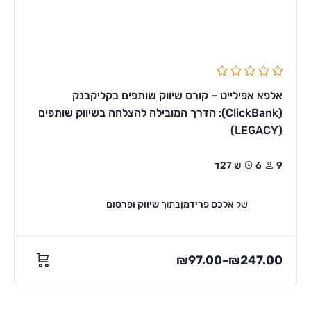
אלפא אפילייט – קורס שיווק שותפים בקליקבנק
(ClickBank): הדרך המובילה להצלחה בשיווק שותפים
(LEGACY)
9
6ש 27ד
של
אלכס פרידמן
בתוך
שיווק ופרסום
₪
97.00
₪
247.00
–