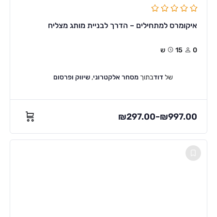
איקומרס למתחילים – הדרך לבניית מותג מצליח
0
15ש
של
דוד
בתוך
מסחר אלקטרוני
,
שיווק ופרסום
₪
297.00
₪
997.00
–