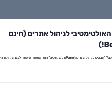
ורס האולטימטיבי לניהול אתרים (חינם
האם אי פעם חלמתם לשלוט במלוא המובן באתר האינטרנט שלכם? "הבסיס לניהול אתרים: cPanel למתחילים" הוא המפתח שיפתח לכם א