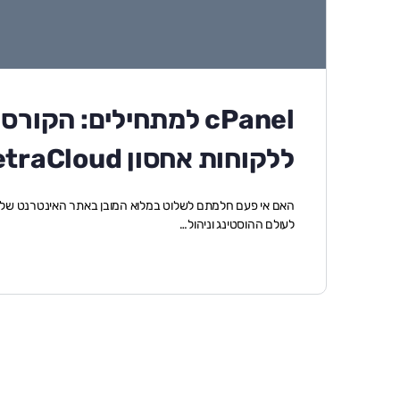
cPanel למתחילים: הק
ללקוחות אחסון BetraCloud!)
לעולם ההוסטינג וניהול…