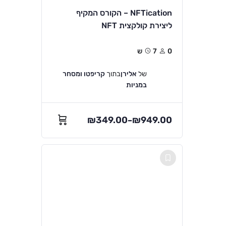
NFTication – הקורס המקיף
ליצירת קולקצית NFT
0
7ש
של
אלירן
בתוך
קריפטו ומסחר
במניות
₪
349.00
₪
949.00
–