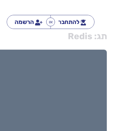
להתחבר
הרשמה
או
תג:
Redis