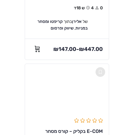
0
4ש 18ד
של
אלירן
בתוך
קריפטו ומסחר
במניות
,
שיווק ופרסום
₪
147.00
₪
447.00
–
E-COM בקליק – קורס מסחר