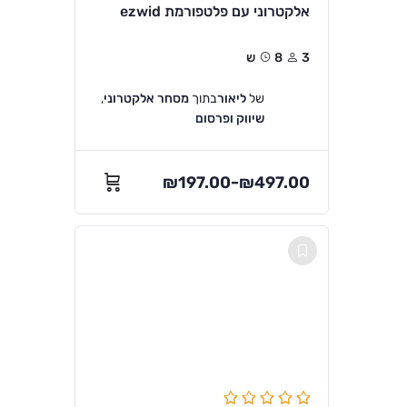
אלקטרוני עם פלטפורמת ezwid
3
8ש
של
ליאור
בתוך
מסחר אלקטרוני
,
שיווק ופרסום
₪
197.00
₪
497.00
–