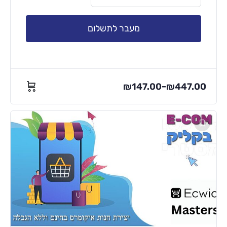
מעבר לתשלום
₪
147.00
₪
447.00
–