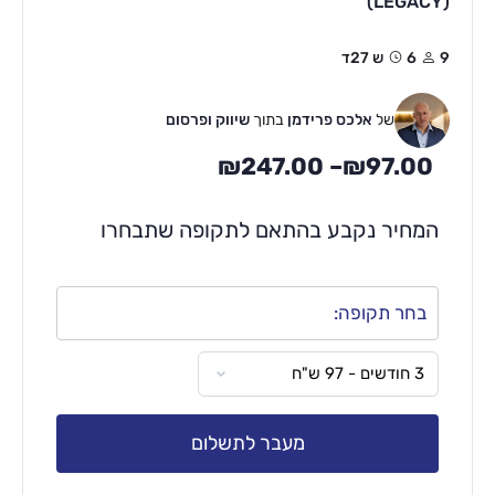
(LEGACY)
9
6ש 27ד
של
אלכס פרידמן
בתוך
שיווק ופרסום
₪
247.00
–
₪
97.00
המחיר נקבע בהתאם לתקופה שתבחרו
בחר תקופה:
מעבר לתשלום