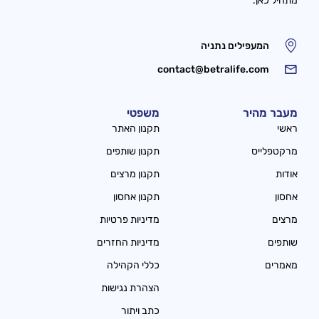
מתחיל כאן.
המעפילים נתניה
contact@betralife.com
מעבר מהיר
משפטי
ראשי
תקנון האתר
מרקטפלייס
תקנון שותפים
אודות
תקנון מרצים
אחסון
תקנון אחסון
מרצים
מדיניות פרטיות
שותפים
מדיניות החזרים
מאמרים
כללי הקהילה
הצהרת נגישות
כתב ויתור