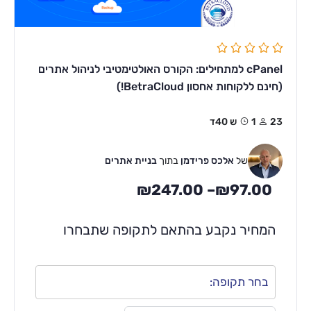
cPanel למתחילים: הקורס האולטימטיבי לניהול אתרים
(חינם ללקוחות אחסון BetraCloud!)
23
1ש 40ד
של
אלכס פרידמן
בתוך
בניית אתרים
₪
247.00
–
₪
97.00
המחיר נקבע בהתאם לתקופה שתבחרו
בחר תקופה: