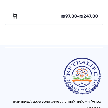
₪
97.00
₪
247.00
–
בטראלייף – ללמוד, להתחבר, לשגשג. המסע שלכם למצוינות יזמית