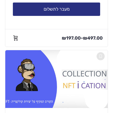
מעבר לתשלום
₪
197.00
₪
497.00
–