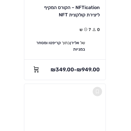
NFTication – הקורס המקיף
ליצירת קולקצית NFT
0
7ש
של
אלירן
בתוך
קריפטו ומסחר
במניות
₪
349.00
₪
949.00
–