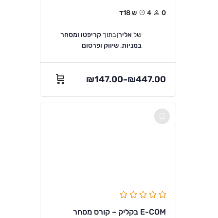
0
4ש 18ד
של
אלירן
בתוך
קריפטו ומסחר
במניות
,
שיווק ופרסום
₪
147.00
₪
447.00
–
E-COM בקליק – קורס מסחר