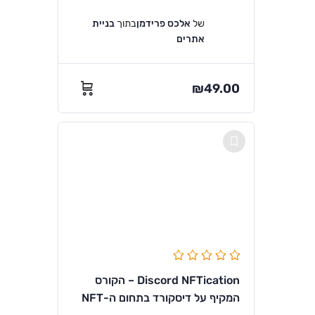
של
אלכס פרידמן
בתוך
בניית
אתרים
₪
49.00
Discord NFTication – הקורס
המקיף על דיסקורד בתחום ה-NFT