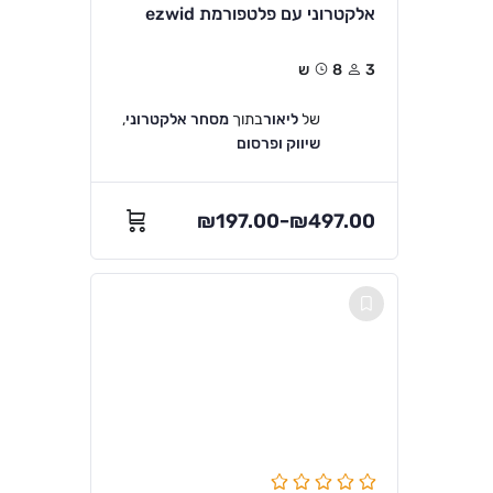
אלקטרוני עם פלטפורמת ezwid
3
8ש
של
ליאור
בתוך
מסחר אלקטרוני
,
שיווק ופרסום
₪
197.00
₪
497.00
–