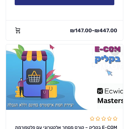
₪
147.00
₪
447.00
–
E-COM בקליק – קורס מסחר אלקטרוני עם פלטפורמת