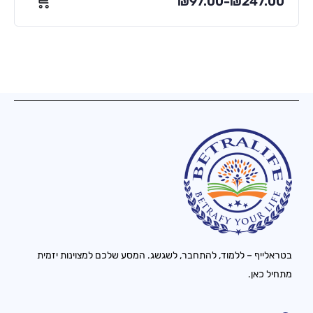
₪
97.00
₪
247.00
–
בטראלייף – ללמוד, להתחבר, לשגשג. המסע שלכם למצוינות יזמית
מתחיל כאן.