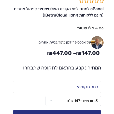
cPanel למתחילים: הקורס האולטימטיבי לניהול אתרים
(חינם ללקוחות אחסון BetraCloud!)
23
1ש 40ד
של
אלכס פרידמן
בתוך
בניית אתרים
₪
447.00
–
₪
147.00
המחיר נקבע בהתאם לתקופה שתבחרו
בחר תקופה: