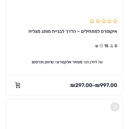
איקומרס למתחילים – הדרך לבניית מותג מצליח
0
15ש
של
דוד
בתוך
מסחר אלקטרוני
,
שיווק ופרסום
₪
297.00
₪
997.00
–