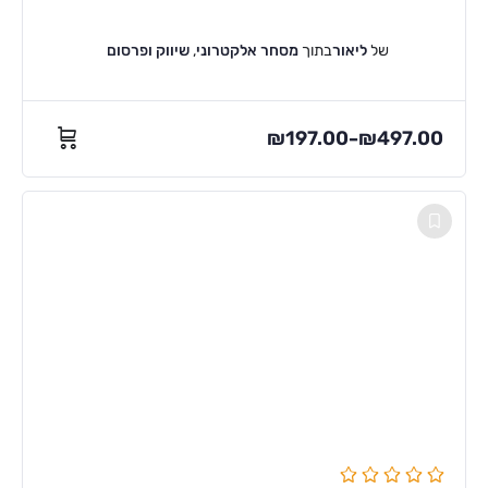
של
ליאור
בתוך
מסחר אלקטרוני
,
שיווק ופרסום
₪
197.00
₪
497.00
–