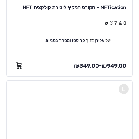
NFTication – הקורס המקיף ליצירת קולקצית NFT
0
7ש
של
אלירן
בתוך
קריפטו ומסחר במניות
₪
349.00
₪
949.00
–