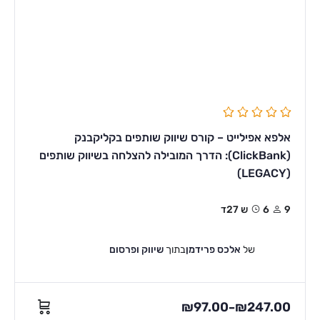
אלפא אפילייט – קורס שיווק שותפים בקליקבנק
(ClickBank): הדרך המובילה להצלחה בשיווק שותפים
(LEGACY)
9
6ש 27ד
של
אלכס פרידמן
בתוך
שיווק ופרסום
₪
97.00
₪
247.00
–