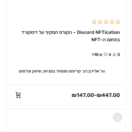
Discord NFTication – הקורס המקיף על דיסקורד
בתחום ה-NFT
0
4ש 18ד
של
אלירן
בתוך
קריפטו ומסחר במניות
,
שיווק ופרסום
₪
147.00
₪
447.00
–