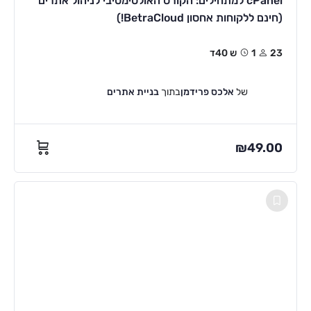
cPanel למתחילים: הקורס האולטימטיבי לניהול אתרים
(חינם ללקוחות אחסון BetraCloud!)
23
1ש 40ד
של
אלכס פרידמן
בתוך
בניית אתרים
₪
49.00