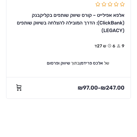
אלפא אפילייט – קורס שיווק שותפים בקליקבנק
(ClickBank): הדרך המובילה להצלחה בשיווק שותפים
(LEGACY)
9
6ש 27ד
של
אלכס פרידמן
בתוך
שיווק ופרסום
₪
97.00
₪
247.00
–