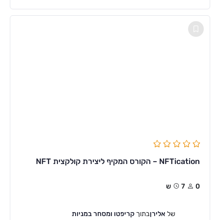
NFTication – הקורס המקיף ליצירת קולקצית NFT
0
7ש
של
אלירן
בתוך
קריפטו ומסחר במניות