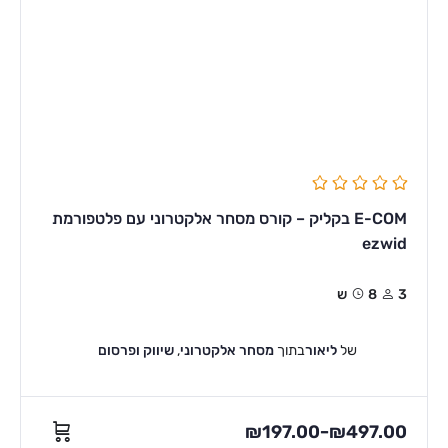
E-COM בקליק – קורס מסחר אלקטרוני עם פלטפורמת
ezwid
3
8ש
של
ליאור
בתוך
מסחר אלקטרוני
,
שיווק ופרסום
₪
197.00
₪
497.00
–