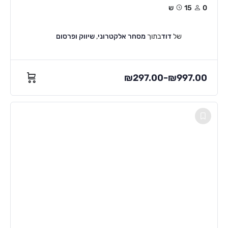
0
15ש
של
דוד
בתוך
מסחר אלקטרוני
,
שיווק ופרסום
₪
297.00
₪
997.00
–