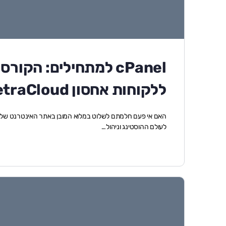
cPanel למתחילים: הק
ללקוחות אחסון BetraCloud!)
לעולם ההוסטינג וניהול…