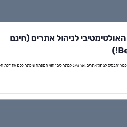
ורס האולטימטיבי לניהול אתרים (חינם
האם אי פעם חלמתם לשלוט במלוא המובן באתר האינטרנט שלכם? "הבסיס לניהול אתרים: cPanel למתחילים" הוא המפתח שיפתח לכם א