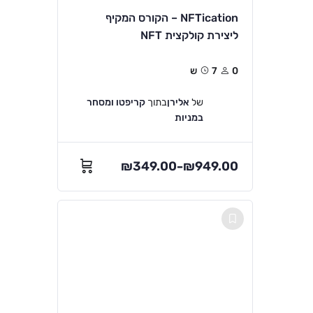
NFTication – הקורס המקיף
ליצירת קולקצית NFT
0
7ש
של
אלירן
בתוך
קריפטו ומסחר
במניות
₪
349.00
₪
949.00
–