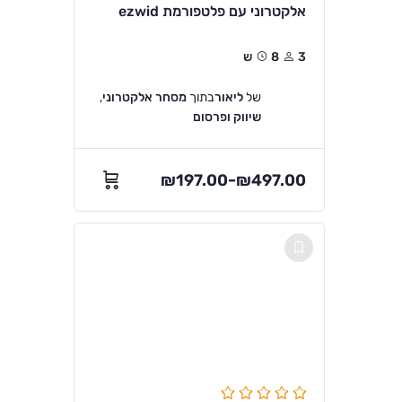
אלקטרוני עם פלטפורמת ezwid
3
8ש
של
ליאור
בתוך
מסחר אלקטרוני
,
שיווק ופרסום
₪
197.00
₪
497.00
–