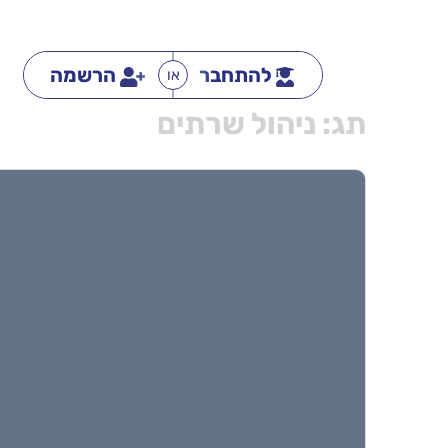
להתחבר
הרשמה
או
תג:
ניהול שרתים