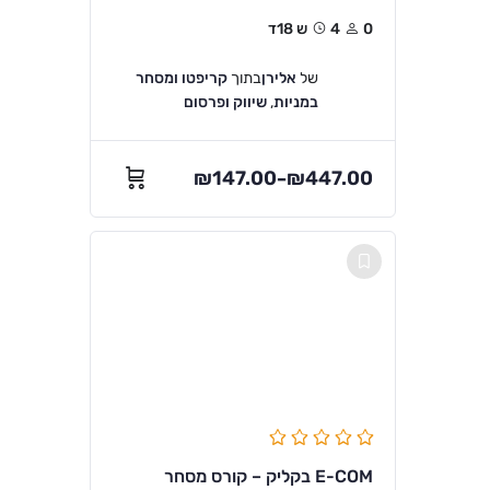
0
4ש 18ד
של
אלירן
בתוך
קריפטו ומסחר
במניות
,
שיווק ופרסום
₪
147.00
₪
447.00
–
E-COM בקליק – קורס מסחר