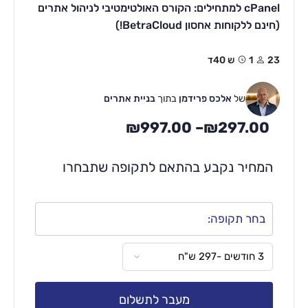
cPanel למתחילים: הקורס האולטימטיבי לניהול אתרים
(חינם ללקוחות אחסון BetraCloud!)
23
1ש 40ד
של
אלכס פרידמן
בתוך
בניית אתרים
₪
997.00
–
₪
297.00
המחיר נקבע בהתאם לתקופה שתבחרו
בחר תקופה:
מעבר לתשלום