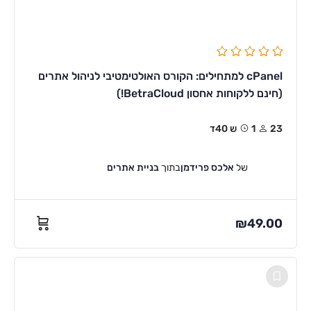
cPanel למתחילים: הקורס האולטימטיבי לניהול אתרים
(חינם ללקוחות אחסון BetraCloud!)
23
1ש 40ד
של
אלכס פרידמן
בתוך
בניית אתרים
₪
49.00