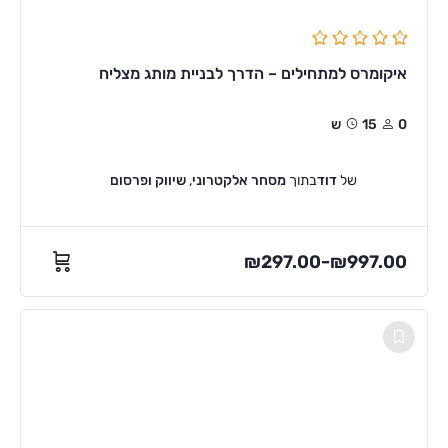
איקומרס למתחילים – הדרך לבניית מותג מצליח
0
15ש
של
דוד
בתוך
מסחר אלקטרוני
,
שיווק ופרסום
₪
297.00
₪
997.00
–