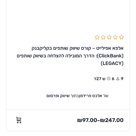
אלפא אפילייט – קורס שיווק שותפים בקליקבנק
(ClickBank): הדרך המובילה להצלחה בשיווק שותפים
(LEGACY)
9
6ש 27ד
של
אלכס פרידמן
בתוך
שיווק ופרסום
₪
97.00
₪
247.00
–