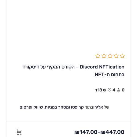
Discord NFTication – הקורס המקיף על דיסקורד
בתחום ה-NFT
0
4ש 18ד
של
אלירן
בתוך
קריפטו ומסחר במניות
,
שיווק ופרסום
₪
147.00
₪
447.00
–