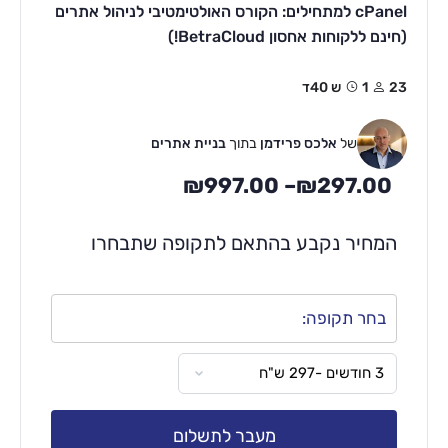
cPanel למתחילים: הקורס האולטימטיבי לניהול אתרים
(חינם ללקוחות אחסון BetraCloud!)
23
1ש 40ד
של
אלכס פרידמן
בתוך
בניית אתרים
₪
997.00
–
₪
297.00
המחיר נקבע בהתאם לתקופה שתבחרו
בחר תקופה:
מעבר לתשלום